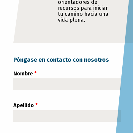
orientadores de
recursos para iniciar
tu camino hacia una
vida plena.
Póngase en contacto con nosotros
Deje
Nombre
este
campo
en
Apellido
blanco